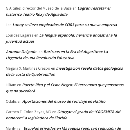
Logran rescatar el
G A Giles, director del Museo de la Base
en
histórico Teatro Roxy de Aguadilla
Laboy se lleva empleados de COR3 para su nueva empresa
I
en
La lengua española: herencia ancestral a la
Lourdes Lagares
en
juventud actual
Antonio Delgado
Boricuas en la Era del Algoritmo: La
en
Urgencia de una Revolución Educativa
Investigación revela datos geológicos
Megara X. Martínez Crespo
en
de la costa de Quebradillas
Puerto Rico y el Cisne Negro: El terremoto que pensamos
Lilliam
en
que no sucederá
Aportaciones del museo de reciclaje en Hatillo
Odalis
en
Otorgan el grado de “CROEMITA Ad
Carmen T. Colon Zayas, MD
en
honorem” a legisladora de Florida
Escuelas privadas en Mayagüez reportan reducción de
Marilyn
en