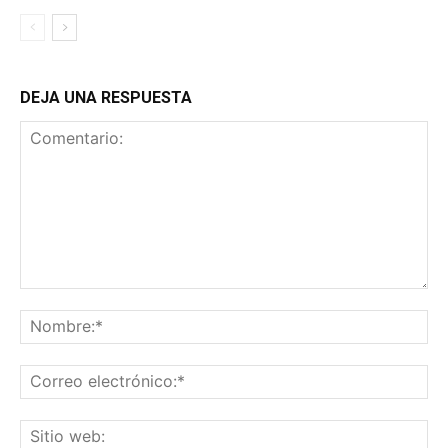
DEJA UNA RESPUESTA
Comentario:
No
Co
ele
Sit