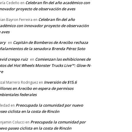
Celebran fin del año académico con
ría Cedeño
en
novador proyecto de observación de aves
Celebran fin del año
llian Bayron Ferreira
en
adémico con innovador proyecto de observación
 aves
ary
Capitán de Bomberos de Arecibo rechaza
en
ñalamientos de la senadora Brenda Pérez Soto
vid crespo ruiz
Comienzan las exhibiciones de
en
tos del Hot Wheels Monster Trucks Live™: Glow-N-
re
Inversión de $15.6
izal Marrero Rodriguez
en
llones en Arecibo en espera de permisos
bientales federales
Preocupada la comunidad por nuevo
ledad
en
seo ciclista en la costa de Rincón
Preocupada la comunidad por
njamin Colucci
en
evo paseo ciclista en la costa de Rincón