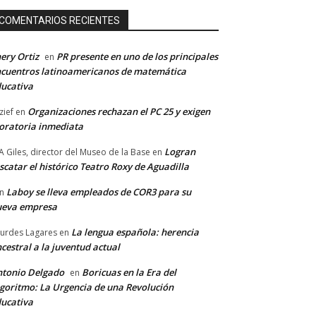
COMENTARIOS RECIENTES
ery Ortiz
PR presente en uno de los principales
en
cuentros latinoamericanos de matemática
ucativa
Organizaciones rechazan el PC 25 y exigen
zief
en
ratoria inmediata
Logran
A Giles, director del Museo de la Base
en
scatar el histórico Teatro Roxy de Aguadilla
Laboy se lleva empleados de COR3 para su
n
ueva empresa
La lengua española: herencia
urdes Lagares
en
cestral a la juventud actual
tonio Delgado
Boricuas en la Era del
en
goritmo: La Urgencia de una Revolución
ucativa