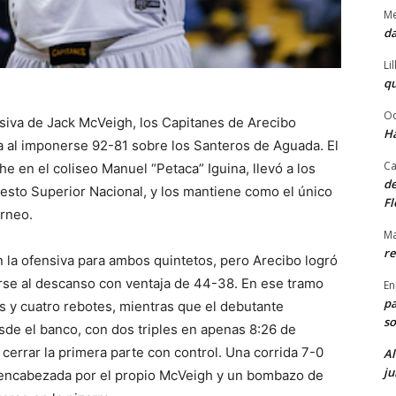
Me
da
Li
qu
Od
iva de Jack McVeigh, los Capitanes de Arecibo
Ha
va al imponerse 92-81 sobre los Santeros de Aguada. El
Ca
he en el coliseo Manuel “Petaca” Iguina, llevó a los
de
cesto Superior Nacional, y los mantiene como el único
Fl
orneo.
Ma
re
 la ofensiva para ambos quintetos, pero Arecibo logró
irse al descanso con ventaja de 44-38. En ese tramo
En
pa
s y cuatro rebotes, mientras que el debutante
so
de el banco, con dos triples en apenas 8:26 de
cerrar la primera parte con control. Una corrida 7-0
Al
ju
, encabezada por el propio McVeigh y un bombazo de