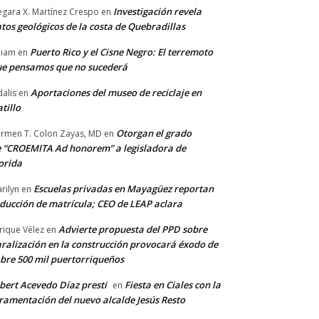
Investigación revela
gara X. Martínez Crespo
en
tos geológicos de la costa de Quebradillas
Puerto Rico y el Cisne Negro: El terremoto
lliam
en
e pensamos que no sucederá
Aportaciones del museo de reciclaje en
alis
en
tillo
Otorgan el grado
rmen T. Colon Zayas, MD
en
 “CROEMITA Ad honorem” a legisladora de
orida
Escuelas privadas en Mayagüez reportan
rilyn
en
ducción de matrícula; CEO de LEAP aclara
Advierte propuesta del PPD sobre
rique Vélez
en
ralización en la construcción provocará éxodo de
bre 500 mil puertorriqueños
bert Acevedo Díaz presti
Fiesta en Ciales con la
en
ramentación del nuevo alcalde Jesús Resto