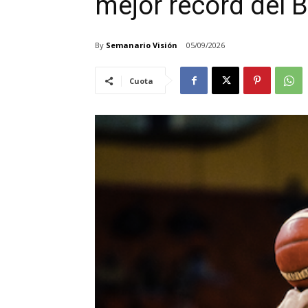
mejor récord del 
By
Semanario Visión
05/09/2026
Cuota