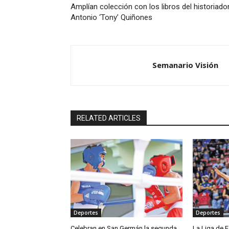
Amplían colección con los libros del historiado
Antonio ‘Tony’ Quiñones
Semanario Visión
RELATED ARTICLES
Deportes
Deportes
Celebran en San Germán la segunda
La Liga de E