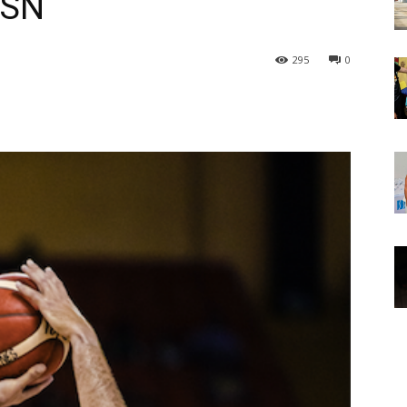
BSN
295
0