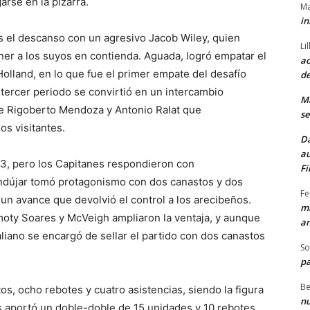
arse en la pizarra.
Ma
in
s el descanso con un agresivo Jacob Wiley, quien
Li
er a los suyos en contienda. Aguada, logró empatar el
ac
Holland, en lo que fue el primer empate del desafío
de
l tercer periodo se convirtió en un intercambio
M
de Rigoberto Mendoza y Antonio Ralat que
se
os visitantes.
Da
au
63, pero los Capitanes respondieron con
Fi
Andújar tomó protagonismo con dos canastos y dos
Fe
o un avance que devolvió el control a los arecibeños.
mi
moty Soares y McVeigh ampliaron la ventaja, y aunque
am
aliano se encargó de sellar el partido con dos canastos
So
pa
Be
os, ocho rebotes y cuatro asistencias, siendo la figura
nu
 aportó un doble-doble de 15 unidades y 10 rebotes,