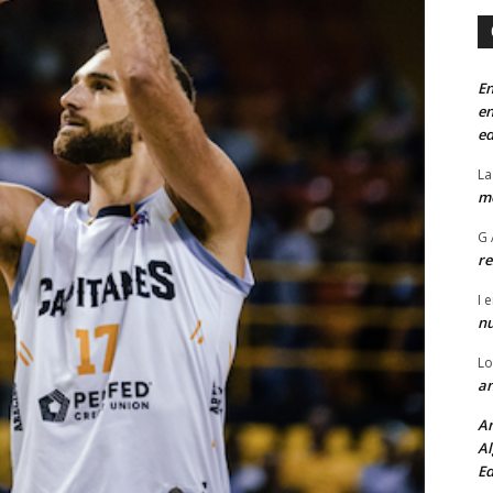
En
en
ed
La
mo
G 
re
I
e
n
Lo
an
An
Al
Ed