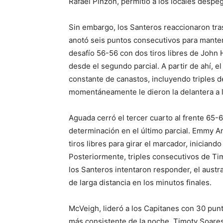
Rafael Pinzón, permitió a los locales despeg
Sin embargo, los Santeros reaccionaron tra
anotó seis puntos consecutivos para manten
desafío 56-56 con dos tiros libres de John 
desde el segundo parcial. A partir de ahí, e
constante de canastos, incluyendo triples 
momentáneamente le dieron la delantera a l
Aguada cerró el tercer cuarto al frente 65-
determinación en el último parcial. Emmy 
tiros libres para girar el marcador, iniciand
Posteriormente, triples consecutivos de Ti
los Santeros intentaron responder, el austr
de larga distancia en los minutos finales.
McVeigh, lideró a los Capitanes con 30 punt
más consistente de la noche. Timoty Soares