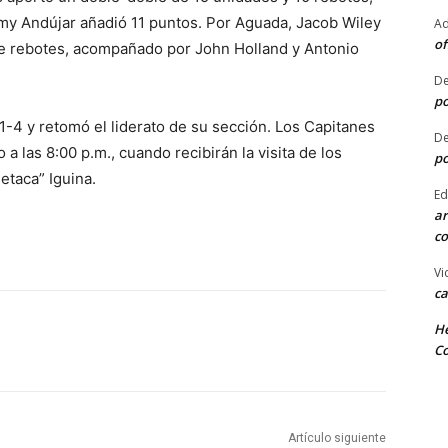
my Andújar añadió 11 puntos. Por Aguada, Jacob Wiley
Ad
of
e rebotes, acompañado por John Holland y Antonio
De
po
11-4 y retomó el liderato de su sección. Los Capitanes
De
 las 8:00 p.m., cuando recibirán la visita de los
po
etaca” Iguina.
Ed
ar
co
Vi
ca
He
Co
Artículo siguiente