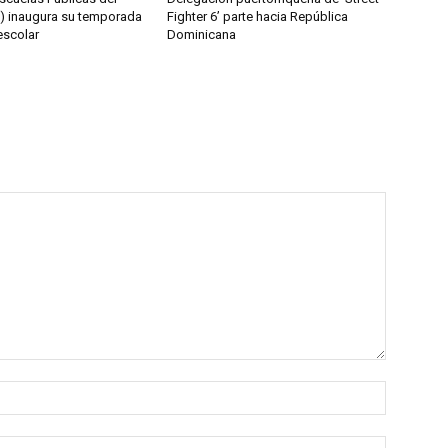
) inaugura su temporada
Fighter 6’ parte hacia República
escolar
Dominicana
Nombre:
Correo