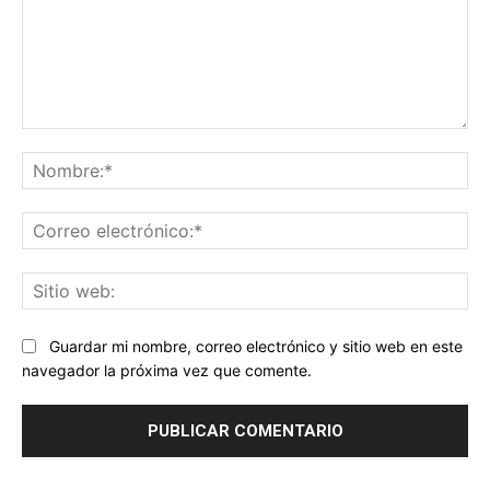
Comentario:
No
Co
ele
Sit
we
Guardar mi nombre, correo electrónico y sitio web en este
navegador la próxima vez que comente.