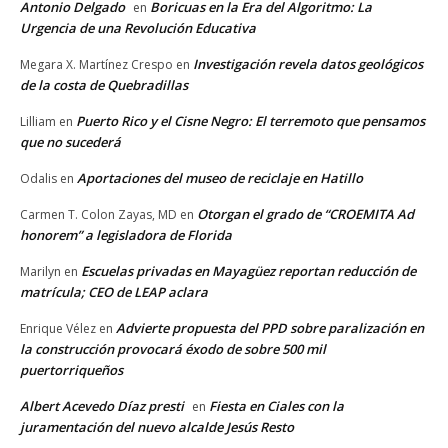
Antonio Delgado
Boricuas en la Era del Algoritmo: La
en
Urgencia de una Revolución Educativa
Investigación revela datos geológicos
Megara X. Martínez Crespo
en
de la costa de Quebradillas
Puerto Rico y el Cisne Negro: El terremoto que pensamos
Lilliam
en
que no sucederá
Aportaciones del museo de reciclaje en Hatillo
Odalis
en
Otorgan el grado de “CROEMITA Ad
Carmen T. Colon Zayas, MD
en
honorem” a legisladora de Florida
Escuelas privadas en Mayagüez reportan reducción de
Marilyn
en
matrícula; CEO de LEAP aclara
Advierte propuesta del PPD sobre paralización en
Enrique Vélez
en
la construcción provocará éxodo de sobre 500 mil
puertorriqueños
Albert Acevedo Díaz presti
Fiesta en Ciales con la
en
juramentación del nuevo alcalde Jesús Resto