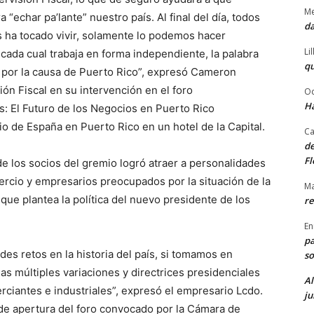
Me
echar pa’lante” nuestro país. Al final del día, todos
da
 ha tocado vivir, solamente lo podemos hacer
Li
 cada cual trabaja en forma independiente, la palabra
qu
s por la causa de Puerto Rico”, expresó Cameron
ón Fiscal en su intervención en el foro
Od
Ha
s: El Futuro de los Negocios en Puerto Rico
o de España en Puerto Rico en un hotel de la Capital.
Ca
de
Fl
de los socios del gremio logró atraer a personalidades
mercio y empresarios preocupados por la situación de la
Ma
que plantea la política del nuevo presidente de los
re
En
pa
es retos en la historia del país, si tomamos en
so
s múltiples variaciones y directrices presidenciales
Al
rciantes e industriales”, expresó el empresario Lcdo.
ju
e apertura del foro convocado por la Cámara de