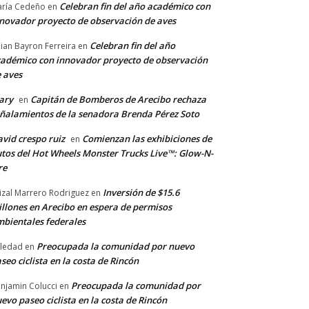
Celebran fin del año académico con
ría Cedeño
en
novador proyecto de observación de aves
Celebran fin del año
llian Bayron Ferreira
en
adémico con innovador proyecto de observación
 aves
ary
Capitán de Bomberos de Arecibo rechaza
en
ñalamientos de la senadora Brenda Pérez Soto
vid crespo ruiz
Comienzan las exhibiciones de
en
tos del Hot Wheels Monster Trucks Live™: Glow-N-
re
Inversión de $15.6
izal Marrero Rodriguez
en
llones en Arecibo en espera de permisos
bientales federales
Preocupada la comunidad por nuevo
ledad
en
seo ciclista en la costa de Rincón
Preocupada la comunidad por
njamin Colucci
en
evo paseo ciclista en la costa de Rincón