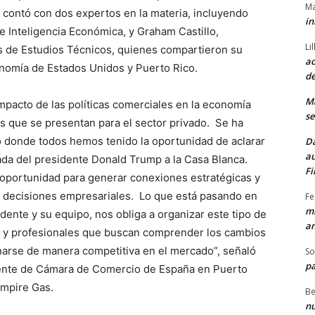
Ma
 contó con dos expertos en la materia, incluyendo
in
e Inteligencia Económica, y Graham Castillo,
Li
es de Estudios Técnicos, quienes compartieron su
ac
onomía de Estados Unidos y Puerto Rico.
de
M
mpacto de las políticas comerciales en la economía
se
íos que se presentan para el sector privado. Se ha
o donde todos hemos tenido la oportunidad de aclarar
Da
au
ada del presidente Donald Trump a la Casa Blanca.
Fi
e oportunidad para generar conexiones estratégicas y
e decisiones empresariales. Lo que está pasando en
Fe
mi
dente y su equipo, nos obliga a organizar este tipo de
am
 y profesionales que buscan comprender los cambios
narse de manera competitiva en el mercado”, señaló
So
pa
ente de Cámara de Comercio de España en Puerto
 Empire Gas.
Be
nu