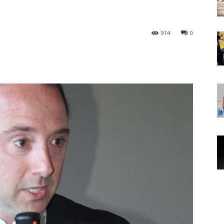
914
0