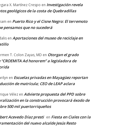
Investigación revela
gara X. Martínez Crespo
en
tos geológicos de la costa de Quebradillas
Puerto Rico y el Cisne Negro: El terremoto
lliam
en
e pensamos que no sucederá
Aportaciones del museo de reciclaje en
alis
en
tillo
Otorgan el grado
rmen T. Colon Zayas, MD
en
 “CROEMITA Ad honorem” a legisladora de
orida
Escuelas privadas en Mayagüez reportan
rilyn
en
ducción de matrícula; CEO de LEAP aclara
Advierte propuesta del PPD sobre
rique Vélez
en
ralización en la construcción provocará éxodo de
bre 500 mil puertorriqueños
bert Acevedo Díaz presti
Fiesta en Ciales con la
en
ramentación del nuevo alcalde Jesús Resto