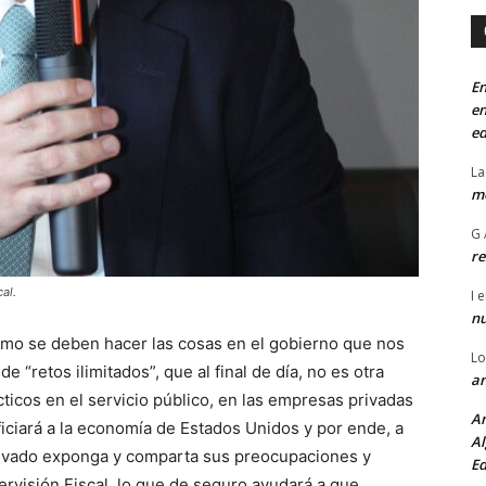
En
en
ed
La
mo
G 
re
al.
I
e
n
ómo se deben hacer las cosas en el gobierno que nos
Lo
 “retos ilimitados”, que al final de día, no es otra
an
cticos en el servicio público, en las empresas privadas
An
ficiará a la economía de Estados Unidos y por ende, a
Al
privado exponga y comparta sus preocupaciones y
Ed
ervisión Fiscal, lo que de seguro ayudará a que