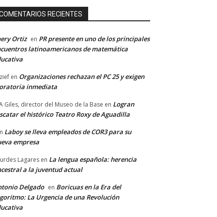
COMENTARIOS RECIENTES
ery Ortiz
PR presente en uno de los principales
en
cuentros latinoamericanos de matemática
ucativa
Organizaciones rechazan el PC 25 y exigen
zief
en
ratoria inmediata
Logran
A Giles, director del Museo de la Base
en
scatar el histórico Teatro Roxy de Aguadilla
Laboy se lleva empleados de COR3 para su
n
ueva empresa
La lengua española: herencia
urdes Lagares
en
cestral a la juventud actual
tonio Delgado
Boricuas en la Era del
en
goritmo: La Urgencia de una Revolución
ucativa