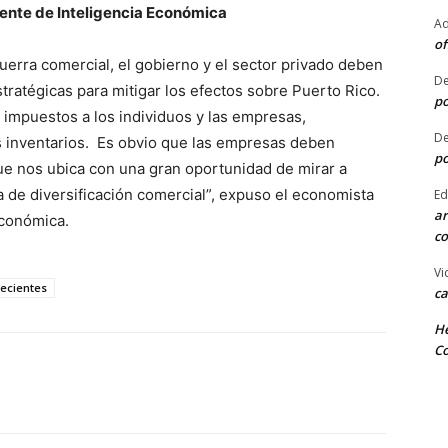
dente de Inteligencia Económica
Ad
of
guerra comercial, el gobierno y el sector privado deben
De
tratégicas para mitigar los efectos sobre Puerto Rico.
po
impuestos a los individuos y las empresas,
De
os inventarios. Es obvio que las empresas deben
po
ue nos ubica con una gran oportunidad de mirar a
 de diversificación comercial”, expuso el economista
Ed
ar
Económica.
co
Vi
ecientes
ca
He
Co