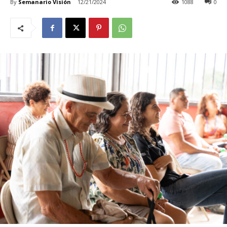
By
Semanario Visión
12/21/2024
1088
0