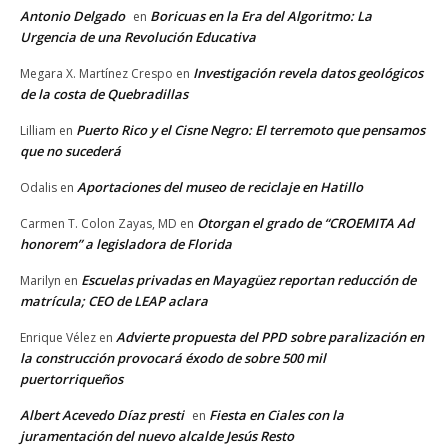
Antonio Delgado
Boricuas en la Era del Algoritmo: La
en
Urgencia de una Revolución Educativa
Investigación revela datos geológicos
Megara X. Martínez Crespo
en
de la costa de Quebradillas
Puerto Rico y el Cisne Negro: El terremoto que pensamos
Lilliam
en
que no sucederá
Aportaciones del museo de reciclaje en Hatillo
Odalis
en
Otorgan el grado de “CROEMITA Ad
Carmen T. Colon Zayas, MD
en
honorem” a legisladora de Florida
Escuelas privadas en Mayagüez reportan reducción de
Marilyn
en
matrícula; CEO de LEAP aclara
Advierte propuesta del PPD sobre paralización en
Enrique Vélez
en
la construcción provocará éxodo de sobre 500 mil
puertorriqueños
Albert Acevedo Díaz presti
Fiesta en Ciales con la
en
juramentación del nuevo alcalde Jesús Resto