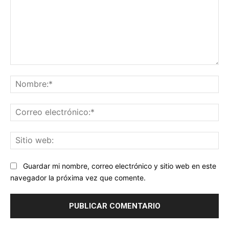
Comentario:
No
Co
ele
Sit
we
Guardar mi nombre, correo electrónico y sitio web en este
navegador la próxima vez que comente.