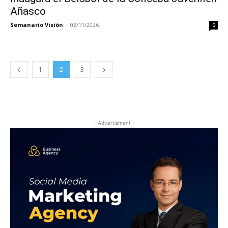
Añasco
Semanario Visión
-
02/11/2026
0
1
2
3
- Advertisment -