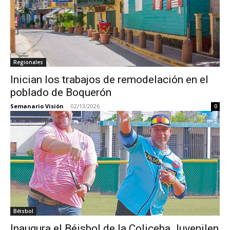
Regionales
Inician los trabajos de remodelación en el
poblado de Boquerón
Semanario Visión
-
02/13/2026
0
Béisbol
Inaugura el Béisbol de la Coliceba Juvenilen