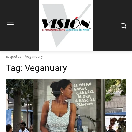
Etiquetas
Veganuary
Tag:
Veganuary