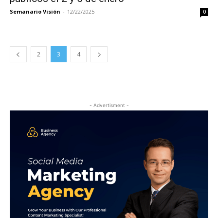
Semanario Visión
-
12/22/2025
0
2
3
4
- Advertisment -