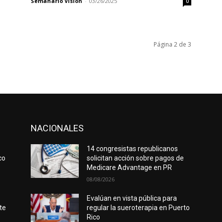
Semanario Visión
-
03/26/2025
0
Página 2 de 3
NACIONALES
14 congresistas republicanos
co
solicitan acción sobre pagos de
Medicare Advantage en PR
08/08/2026
Evalúan en vista pública para
te
regular la sueroterapia en Puerto
Rico