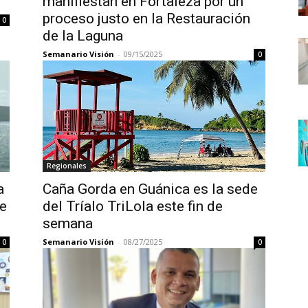
manifiestan en Fortaleza por un
proceso justo en la Restauración
0
de la Laguna
Semanario Visión
-
09/15/2025
0
Regionales
a
Caña Gorda en Guánica es la sede
de
del Tríalo TriLola este fin de
semana
Semanario Visión
-
08/27/2025
0
0