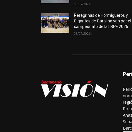
08/07/2026
Peregrinas de Hormigueros y
Gigantes de Carolina van por el
campeonato de la LBPF 2026
08/07/2026
Per
Peri
nort
regi
Rojo
Añas
Seba
Barc