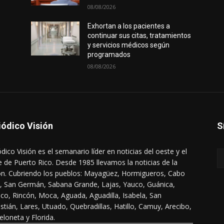
08/08/2026
Exhortan a los pacientes a
continuar sus citas, tratamientos
y servicios médicos según
programados
08/08/2026
iódico Visión
S
ódico Visión es el semanario líder en noticias del oeste y el
e de Puerto Rico. Desde 1985 llevamos la noticias de la
ón. Cubriendo los pueblos: Mayagüez, Hormigueros, Cabo
, San Germán, Sabana Grande, Lajas, Yauco, Guánica,
co, Rincón, Moca, Aguada, Aguadilla, Isabela, San
stián, Lares, Utuado, Quebradillas, Hatillo, Camuy, Arecibo,
eloneta y Florida.