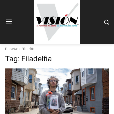
Etiquetas
Filadelfia
Tag:
Filadelfia