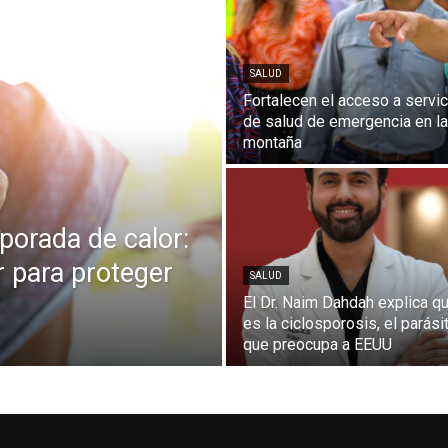
SALUD
Fortalecen el acceso a servi
de salud de emergencia en la
montaña
porada de calor:
 para proteger
SALUD
El Dr. Naim Dahdah explica q
es la ciclosporosis, el parási
que preocupa a EEUU