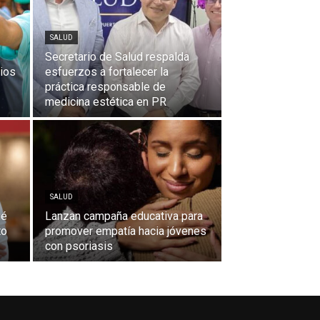
SALUD
Secretario de Salud respalda
cios
esfuerzos a fortalecer la
práctica responsable de
medicina estética en PR
SALUD
ué
Lanzan campaña educativa para
to
promover empatía hacia jóvenes
con psoriasis