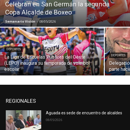
Celebran en San Germán la segunda
Copa Alcalde de Boxeo
Semanario Visión
-
08/05/2026
DEPORTES
DEPORTES
La Liga de Escuelas Públicas del Oeste
(LEPO) inaugura su temporada de voleibol
Delegación
escolar
parte hac
REGIONALES
Aguada es sede de encuentro de alcaldes
08/05/2026