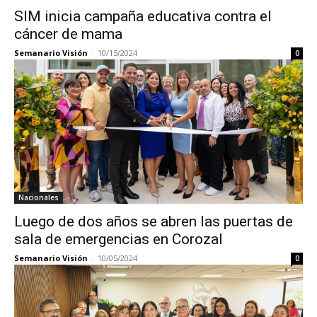
SIM inicia campaña educativa contra el
cáncer de mama
Semanario Visión
-
10/15/2024
0
Nacionales
Luego de dos años se abren las puertas de
sala de emergencias en Corozal
Semanario Visión
-
10/05/2024
0