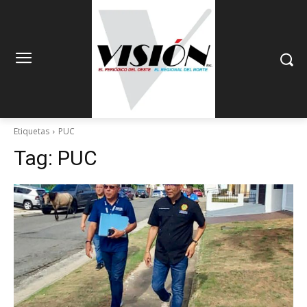
Etiquetas
PUC
Tag:
PUC