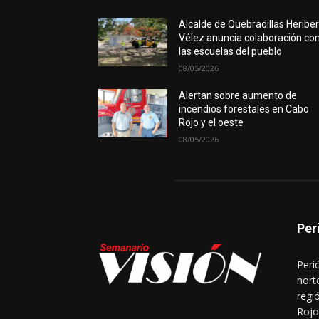
Alcalde de Quebradillas Heribe
Vélez anuncia colaboración co
las escuelas del pueblo
08/05/2026
Alertan sobre aumento de
incendios forestales en Cabo
Rojo y el oeste
08/05/2026
Per
Peri
nort
regi
Rojo