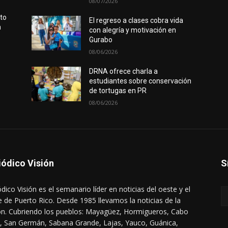
08/07/2026
rto
El regreso a clases cobra vida
n
con alegría y motivación en
Gurabo
08/06/2026
DRNA ofrece charla a
estudiantes sobre conservación
de tortugas en PR
08/06/2026
iódico Visión
S
ódico Visión es el semanario líder en noticias del oeste y el
e de Puerto Rico. Desde 1985 llevamos la noticias de la
ón. Cubriendo los pueblos: Mayagüez, Hormigueros, Cabo
, San Germán, Sabana Grande, Lajas, Yauco, Guánica,