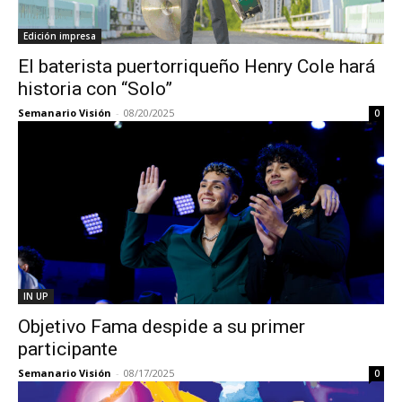
Edición impresa
El baterista puertorriqueño Henry Cole hará
historia con “Solo”
Semanario Visión
-
08/20/2025
0
IN UP
Objetivo Fama despide a su primer
participante
Semanario Visión
-
08/17/2025
0