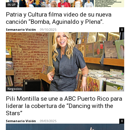
IN UP
Patria y Cultura filma video de su nueva
canción “Bomba, Aguinaldo y Plena”.
Semanario Visión
-
09/10/2025
0
Negocios
Pili Montilla se une a ABC Puerto Rico para
liderar la cobertura de “Dancing with the
Stars”
Semanario Visión
-
09/03/2025
0