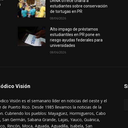
DRNA ofrece charla a
n
estudiantes sobre conservación
de tortugas en PR
08/06/2026
Alto impago de préstamos
estudiantiles en PR pone en
riesgo ayudas federales para
universidades
08/06/2026
iódico Visión
S
ódico Visión es el semanario líder en noticias del oeste y el
e de Puerto Rico. Desde 1985 llevamos la noticias de la
ón. Cubriendo los pueblos: Mayagüez, Hormigueros, Cabo
, San Germán, Sabana Grande, Lajas, Yauco, Guánica,
co, Rincón, Moca, Aguada, Aguadilla, Isabela, San