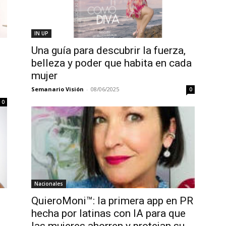
IN UP
Una guía para descubrir la fuerza,
belleza y poder que habita en cada
mujer
Semanario Visión
-
08/06/2025
0
0
Nacionales
QuieroMoni™: la primera app en PR
hecha por latinas con IA para que