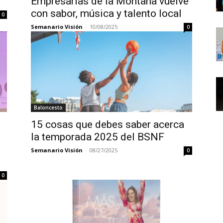
Empresarias de la Montaña vuelve
con sabor, música y talento local
0
Semanario Visión
-
10/08/2025
0
Baloncesto
15 cosas que debes saber acerca
la temporada 2025 del BSNF
Semanario Visión
-
08/27/2025
0
0