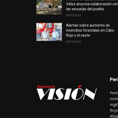
Vélez anuncia colaboración co
las escuelas del pueblo
08/05/2026
Alertan sobre aumento de
incendios forestales en Cabo
Rojo y el oeste
08/05/2026
Per
Peri
nort
regi
Rojo
Añas