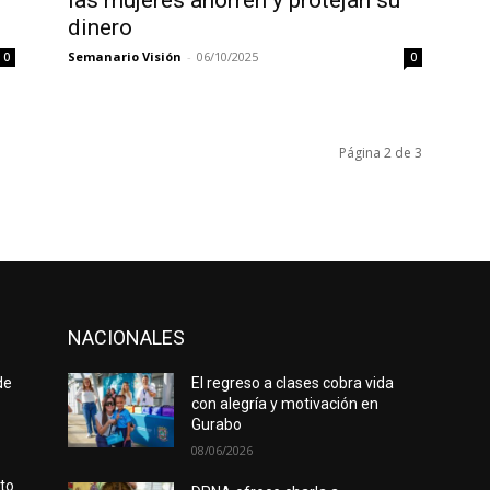
las mujeres ahorren y protejan su
dinero
Semanario Visión
-
06/10/2025
0
0
Página 2 de 3
NACIONALES
de
El regreso a clases cobra vida
con alegría y motivación en
Gurabo
08/06/2026
rto