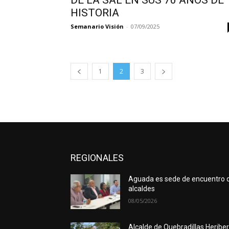
DE LA SAL EN SUS 70 AÑOS DE
HISTORIA
Semanario Visión
-
07/09/2025
1
2
3
REGIONALES
Aguada es sede de encuentro 
alcaldes
08/05/2026
Alcalde de Quebradillas Heribe