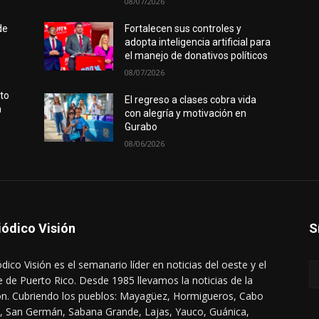
08/07/2026
de
Fortalecen sus controles y
adopta inteligencia artificial para
el manejo de donativos políticos
08/07/2026
rto
El regreso a clases cobra vida
n
con alegría y motivación en
Gurabo
08/06/2026
iódico Visión
S
ódico Visión es el semanario líder en noticias del oeste y el
e de Puerto Rico. Desde 1985 llevamos la noticias de la
ón. Cubriendo los pueblos: Mayagüez, Hormigueros, Cabo
, San Germán, Sabana Grande, Lajas, Yauco, Guánica,