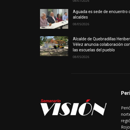
08/07/2026
Aguada es sede de encuentro 
alcaldes
08/05/2026
Alcalde de Quebradillas Heribe
Vélez anuncia colaboración co
las escuelas del pueblo
08/05/2026
Per
Peri
nort
regi
Rojo