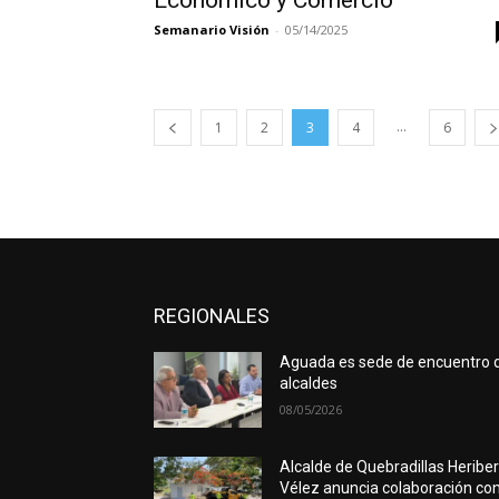
Económico y Comercio
Semanario Visión
-
05/14/2025
...
1
2
3
4
6
REGIONALES
Aguada es sede de encuentro 
alcaldes
08/05/2026
Alcalde de Quebradillas Heribe
Vélez anuncia colaboración co