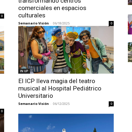
transformando centros
comerciales en espacios
culturales
0
Semanario Visión
-
06/18/2025
0
IN UP
El ICP lleva magia del teatro
musical al Hospital Pediátrico
Universitario
Semanario Visión
-
06/12/2025
0
0