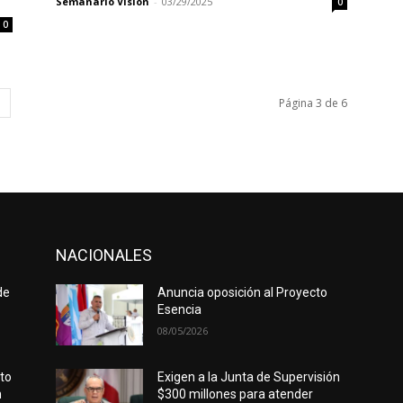
Semanario Visión
-
03/29/2025
0
0
Página 3 de 6
NACIONALES
de
Anuncia oposición al Proyecto
Esencia
08/05/2026
rto
Exigen a la Junta de Supervisión
n
$300 millones para atender