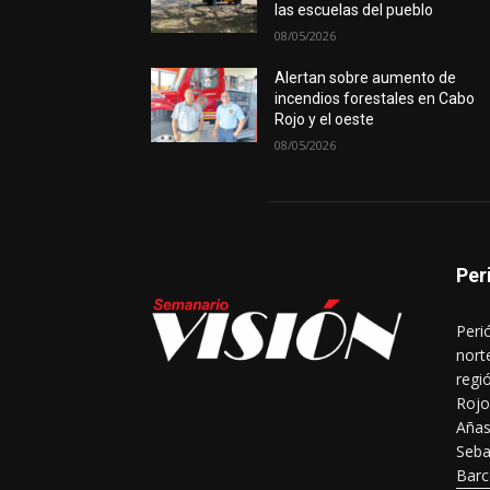
las escuelas del pueblo
08/05/2026
Alertan sobre aumento de
incendios forestales en Cabo
Rojo y el oeste
08/05/2026
Per
Peri
nort
regi
Rojo
Añas
Seba
Barc