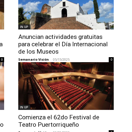
IN UP
Anuncian actividades gratuitas
a
para celebrar el Día Internacional
de los Museos
Semanario Visión
-
05/15/2025
0
0
IN UP
Comienza el 62do Festival de
lo
Teatro Puertorriqueño