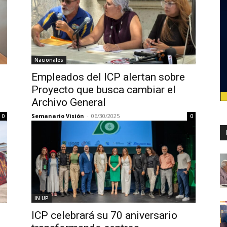
Nacionales
Empleados del ICP alertan sobre
Proyecto que busca cambiar el
Archivo General
Semanario Visión
-
06/30/2025
0
0
IN UP
ICP celebrará su 70 aniversario