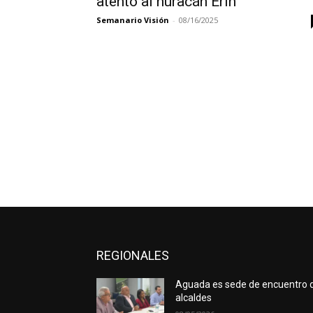
atento al huracán Erin
Semanario Visión
-
08/16/2025
REGIONALES
Aguada es sede de encuentro 
alcaldes