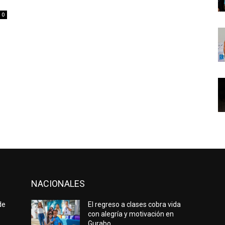
0
NACIONALES
de
El regreso a clases cobra vida
con alegría y motivación en
Gurabo