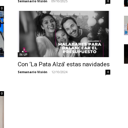
Semanario Visión
-
09/10/2025
0
0
IN UP
Con ‘La Pata Alzá’ estas navidades
Semanario Visión
-
12/10/2024
0
0