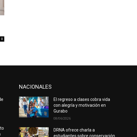
0
NACIONALES
de
El regreso a clases cobra vida
con alegría y motivación en
Gurabo
08/06/2026
rto
DRNA ofrece charla a
n
estudiantes sobre conservación