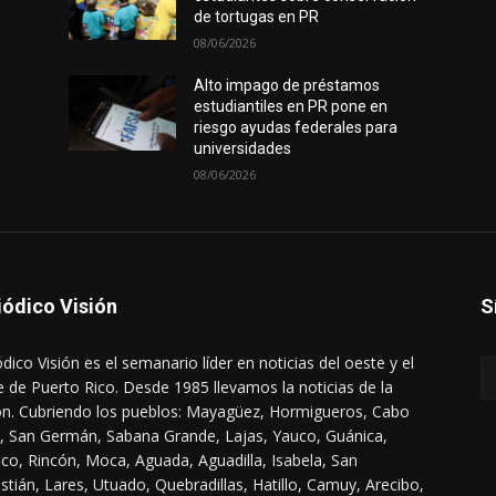
de tortugas en PR
08/06/2026
Alto impago de préstamos
estudiantiles en PR pone en
riesgo ayudas federales para
universidades
08/06/2026
iódico Visión
S
ódico Visión es el semanario líder en noticias del oeste y el
e de Puerto Rico. Desde 1985 llevamos la noticias de la
ón. Cubriendo los pueblos: Mayagüez, Hormigueros, Cabo
, San Germán, Sabana Grande, Lajas, Yauco, Guánica,
co, Rincón, Moca, Aguada, Aguadilla, Isabela, San
stián, Lares, Utuado, Quebradillas, Hatillo, Camuy, Arecibo,