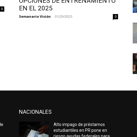
OPCIONES DE ENTRENAMIENTO
EN EL 2025
0
Semanario Visión
-
01/29/2025
0
NACIONALES
de
Alto impago de préstamos
estudiantiles en PR pone en
riesgo ayudas federales para