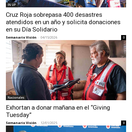
IN UP
Cruz Roja sobrepasa 400 desastres
atendidos en un año y solicita donaciones
en su Día Solidario
Semanario Visión
-
04/15/2026
0
Nacionales
Exhortan a donar mañana en el “Giving
Tuesday”
Semanario Visión
-
12/01/2025
0