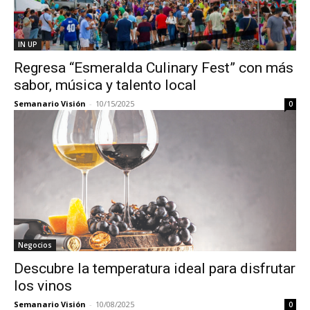
IN UP
Regresa “Esmeralda Culinary Fest” con más
sabor, música y talento local
Semanario Visión
-
10/15/2025
0
Negocios
Descubre la temperatura ideal para disfrutar
los vinos
Semanario Visión
-
10/08/2025
0