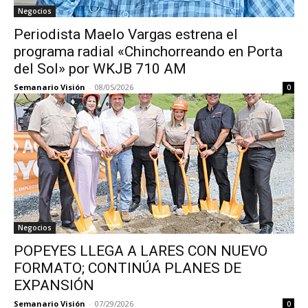
Negocios
Periodista Maelo Vargas estrena el
programa radial «Chinchorreando en Porta
del Sol» por WKJB 710 AM
Semanario Visión
-
08/05/2026
0
Negocios
POPEYES LLEGA A LARES CON NUEVO
FORMATO; CONTINÚA PLANES DE
EXPANSIÓN
Semanario Visión
-
07/29/2026
0