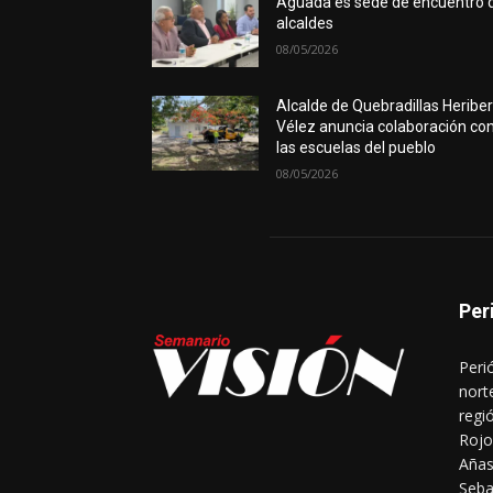
Aguada es sede de encuentro 
alcaldes
08/05/2026
Alcalde de Quebradillas Heribe
Vélez anuncia colaboración co
las escuelas del pueblo
08/05/2026
Per
Peri
nort
regi
Rojo
Añas
Seba