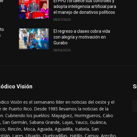
de
El PPD fortalece sus controles y
adopta inteligencia artificial para
el manejo de donativos políticos
08/07/2026
rto
El regreso a clases cobra vida
n
con alegría y motivación en
Gurabo
08/06/2026
iódico Visión
S
ódico Visión es el semanario líder en noticias del oeste y el
e de Puerto Rico. Desde 1985 llevamos la noticias de la
ón. Cubriendo los pueblos: Mayagüez, Hormigueros, Cabo
, San Germán, Sabana Grande, Lajas, Yauco, Guánica,
co, Rincón, Moca, Aguada, Aguadilla, Isabela, San
stián, Lares, Utuado, Quebradillas, Hatillo, Camuy, Arecibo,