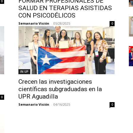
FORMAR PROFESIONALES DE
0
SALUD EN TERAPIAS ASISTIDAS
CON PSICODÉLICOS
Semanario Visión
-
05/28/2025
0
IN UP
Crecen las investigaciones
científicas subgraduadas en la
UPR Aguadilla
0
Semanario Visión
-
04/16/2025
0