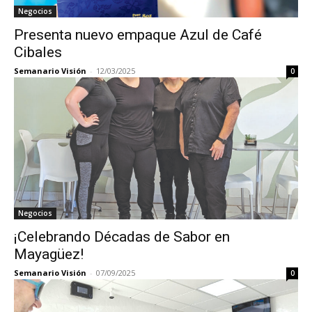
Negocios
Presenta nuevo empaque Azul de Café
Cibales
Semanario Visión
-
12/03/2025
0
Negocios
¡Celebrando Décadas de Sabor en
Mayagüez!
Semanario Visión
-
07/09/2025
0