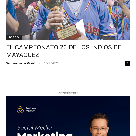
Béisbol
EL CAMPEONATO 20 DE LOS INDIOS DE
MAYAGÜEZ
Semanario Visión
-
01/29/2025
0
- Advertisment -