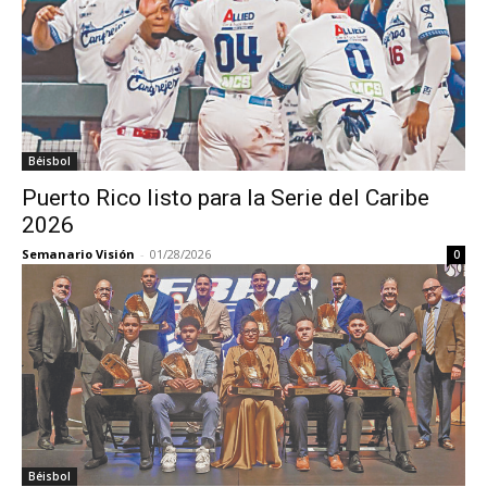
Béisbol
Puerto Rico listo para la Serie del Caribe
2026
Semanario Visión
-
01/28/2026
0
Béisbol