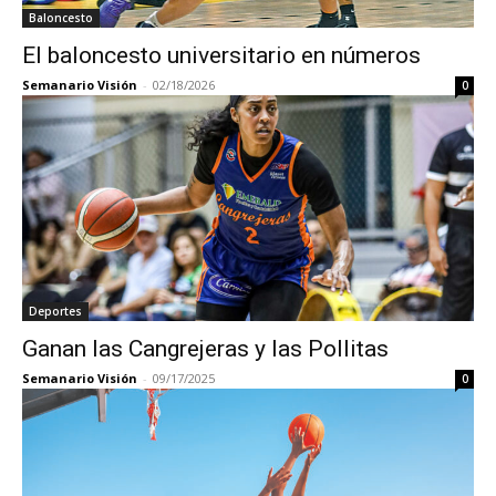
Baloncesto
El baloncesto universitario en números
Semanario Visión
-
02/18/2026
0
Deportes
Ganan las Cangrejeras y las Pollitas
Semanario Visión
-
09/17/2025
0