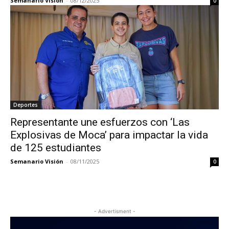
Semanario Visión
-
08/12/2025
0
Deportes
Representante une esfuerzos con ‘Las
Explosivas de Moca’ para impactar la vida
de 125 estudiantes
Semanario Visión
-
08/11/2025
0
- Advertisment -