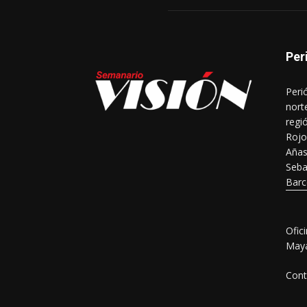
Per
Peri
nort
regi
Rojo
Añas
Seba
Barc
Ofic
Maya
Cont