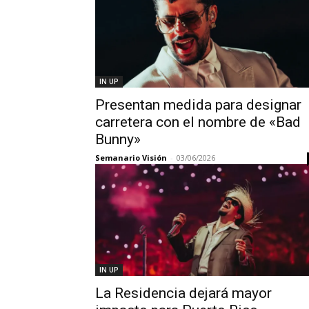
IN UP
Presentan medida para designar
carretera con el nombre de «Bad
Bunny»
Semanario Visión
-
03/06/2026
IN UP
La Residencia dejará mayor