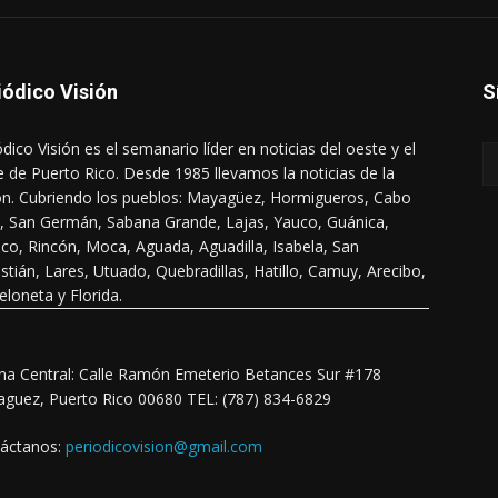
iódico Visión
S
ódico Visión es el semanario líder en noticias del oeste y el
e de Puerto Rico. Desde 1985 llevamos la noticias de la
ón. Cubriendo los pueblos: Mayagüez, Hormigueros, Cabo
, San Germán, Sabana Grande, Lajas, Yauco, Guánica,
co, Rincón, Moca, Aguada, Aguadilla, Isabela, San
stián, Lares, Utuado, Quebradillas, Hatillo, Camuy, Arecibo,
eloneta y Florida.
ina Central: Calle Ramón Emeterio Betances Sur #178
guez, Puerto Rico 00680 TEL: (787) 834-6829
áctanos:
periodicovision@gmail.com