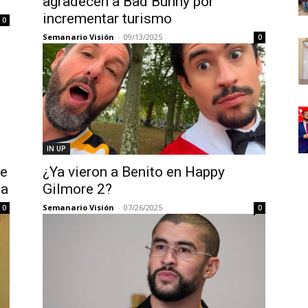
agradecen a Bad Bunny por
incrementar turismo
0
Semanario Visión
-
09/13/2025
0
IN UP
de
¿Ya vieron a Benito en Happy
la
Gilmore 2?
Semanario Visión
-
07/26/2025
0
0