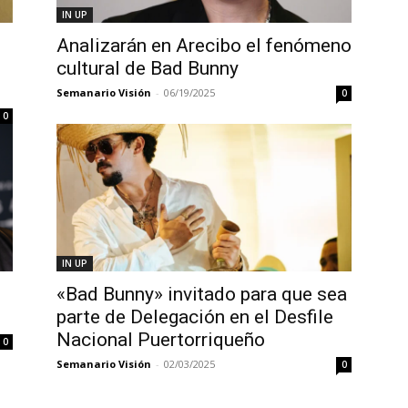
IN UP
Analizarán en Arecibo el fenómeno
cultural de Bad Bunny
Semanario Visión
-
06/19/2025
0
0
IN UP
«Bad Bunny» invitado para que sea
parte de Delegación en el Desfile
Nacional Puertorriqueño
0
Semanario Visión
-
02/03/2025
0