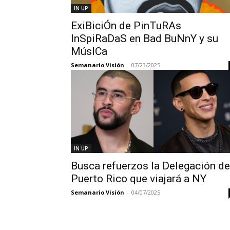
IN UP
ExiBiciÓn de PinTuRAs
InSpiRaDaS en Bad BuNnY y su
MúsICa
Semanario Visión
-
07/23/2025
IN UP
Busca refuerzos la Delegación de
Puerto Rico que viajará a NY
Semanario Visión
-
04/07/2025