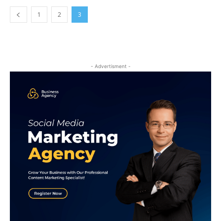
1
2
3
- Advertisment -