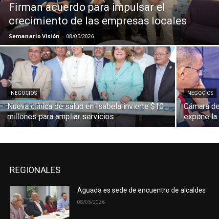
Firman acuerdo para impulsar el
crecimiento de las empresas locales
Semanario Visión
-
08/05/2026
NEGOCIOS
NEGOCIOS
Nueva clínica de salud en Isabela invierte $10
Cámara de
millones para ampliar servicios
expone la
REGIONALES
Aguada es sede de encuentro de alcaldes
08/05/2026