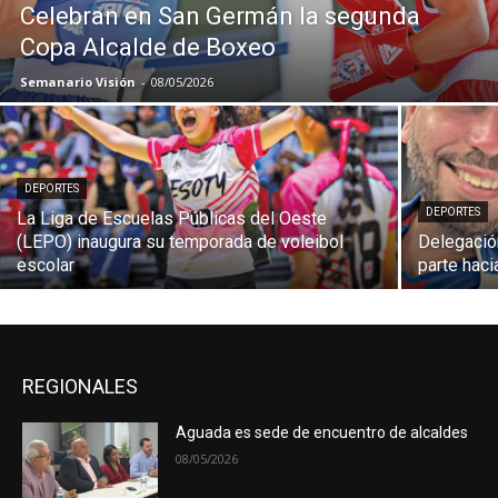
Celebran en San Germán la segunda
Copa Alcalde de Boxeo
Semanario Visión
-
08/05/2026
DEPORTES
DEPORTES
La Liga de Escuelas Públicas del Oeste
(LEPO) inaugura su temporada de voleibol
Delegación
escolar
parte hac
REGIONALES
Aguada es sede de encuentro de alcaldes
08/05/2026